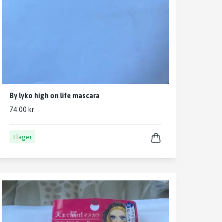
By lyko high on life mascara
74.00 kr
I lager