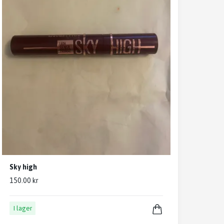
Sky high
150.00 kr
I lager