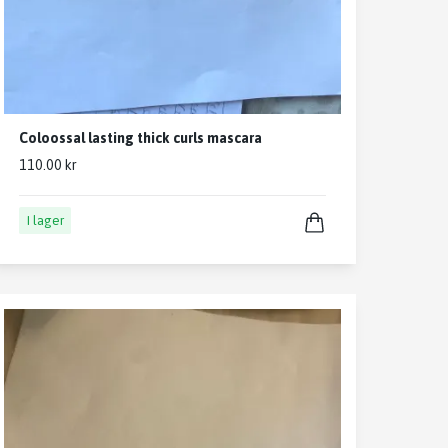
Coloossal lasting thick curls mascara
110.00 kr
I lager