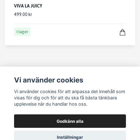
VIVA LA JUICY
499.00 kr
I lager
Vi använder cookies
Köpvillkor
Vi använder cookies för att anpassa det innehåll som
Kontakt
visas för dig och för att du ska få bästa tänkbara
Om köp och returer
upplevelse när du handlar hos oss.
Godkänn alla
Inställningar