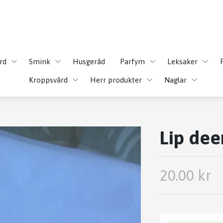
rd
Smink
Husgeråd
Parfym
Leksaker
Kroppsvård
Herr produkter
Naglar
Lip de
20.00 kr