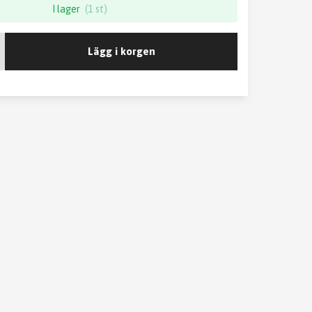
I lager
(1 st)
Lägg i korgen