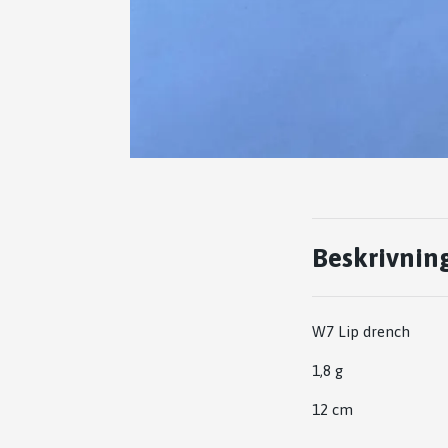
Beskrivnin
W7 Lip drench
1,8 g
12 cm