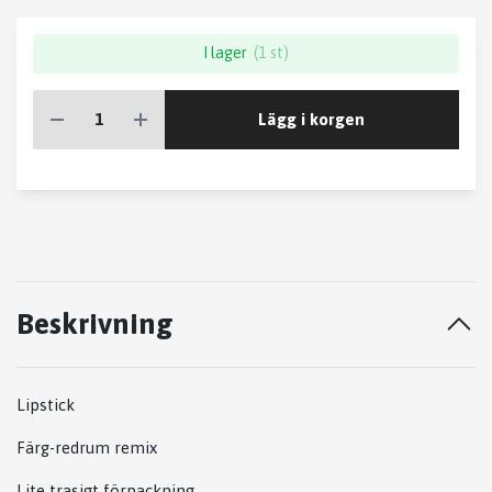
I lager
(1 st)
Lägg i korgen
Beskrivning
Lipstick
Färg-redrum remix
Lite trasigt förpackning