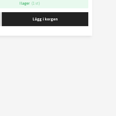
I lager
(1 st)
Lägg i korgen