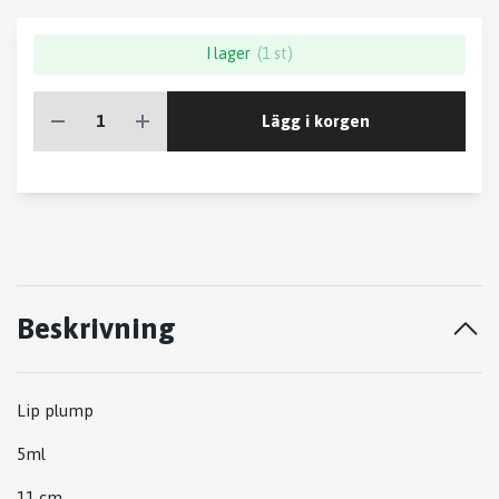
I lager
(1 st)
Lägg i korgen
Beskrivning
Lip plump
5ml
11 cm