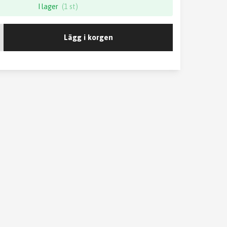
I lager
(1 st)
Lägg i korgen