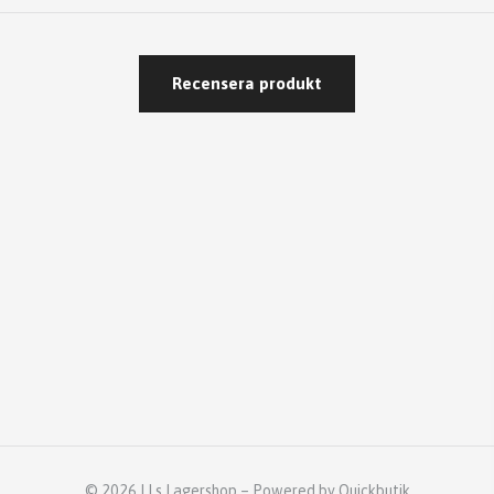
Recensera produkt
© 2026 LLs Lagershop
–
Powered by Quickbutik