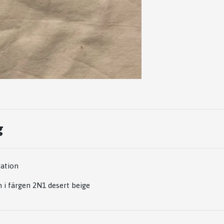
g
dation
sh i färgen 2N1 desert beige