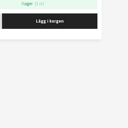
I lager
(1 st)
Lägg i korgen