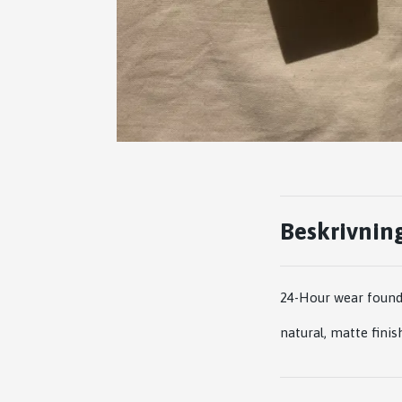
Beskrivnin
24-Hour wear foun
natural, matte fini