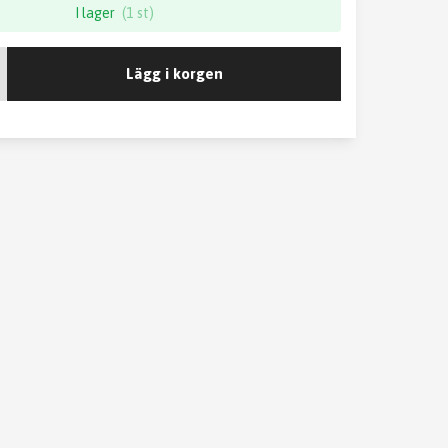
I lager
(1 st)
Lägg i korgen