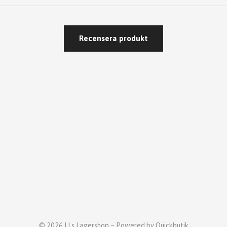
Recensera produkt
© 2026 LLs Lagershop
–
Powered by Quickbutik