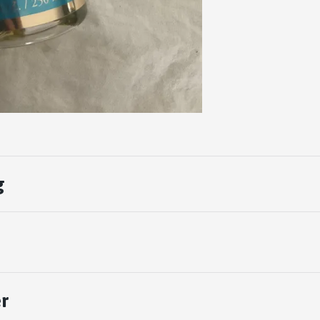
g
t
r