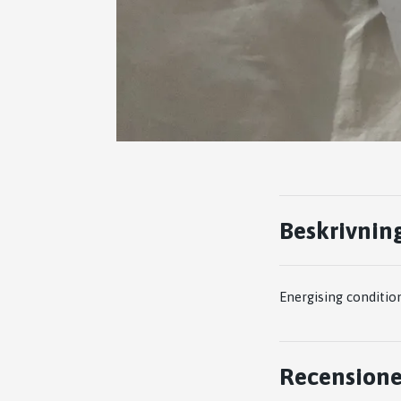
Beskrivnin
Energising conditi
Recensione