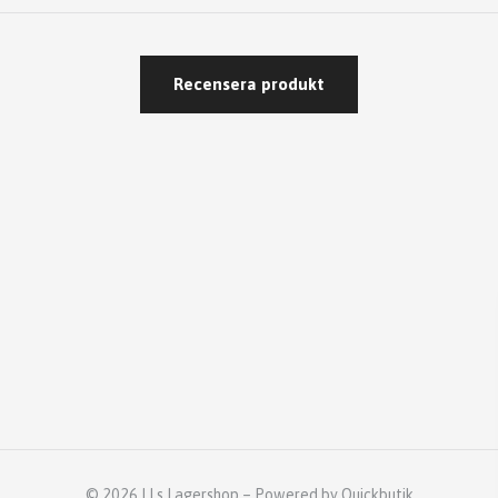
Recensera produkt
© 2026 LLs Lagershop
–
Powered by Quickbutik