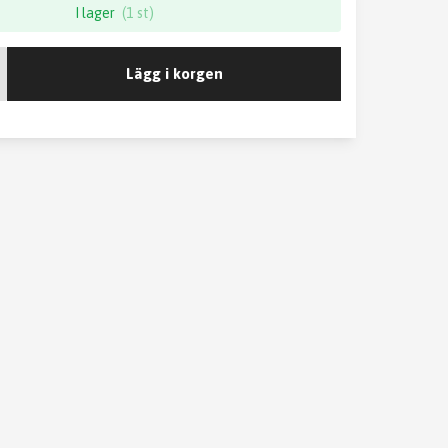
I lager
(1 st)
Lägg i korgen