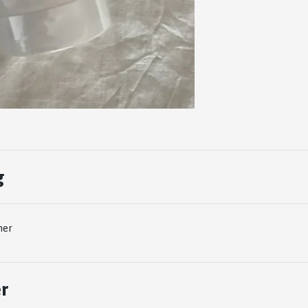
g
oner
r