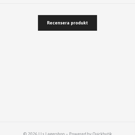
Recensera produkt
© 2026 LLs Lagershop
–
Powered by Quickbutik