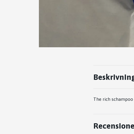
Beskrivnin
The rich schampo
Recensione