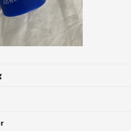
g
o
r