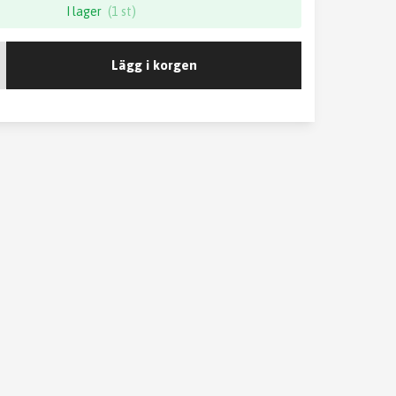
I lager
(1 st)
Lägg i korgen