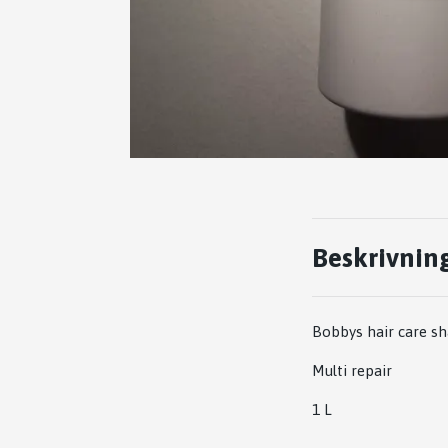
Beskrivnin
Bobbys hair care 
Multi repair
1 L