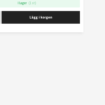
I lager
(1 st)
Lägg i korgen