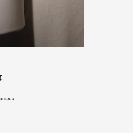
g
shampoo