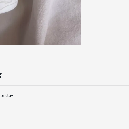
g
te clay