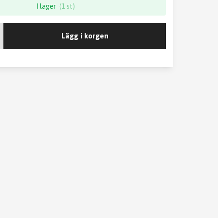
I lager
(1 st)
Lägg i korgen