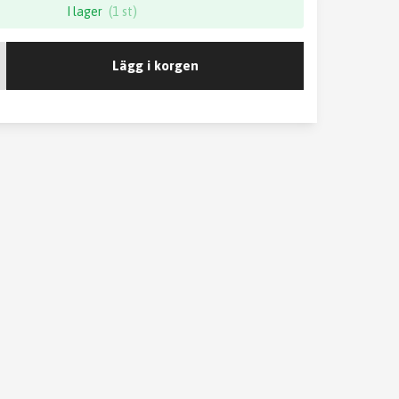
I lager
(1 st)
Lägg i korgen