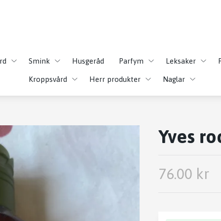
rd
Smink
Husgeråd
Parfym
Leksaker
Kroppsvård
Herr produkter
Naglar
Yves ro
76.00 kr