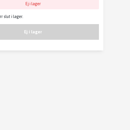
Ej i lager
 slut i lager.
Ej i lager