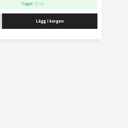
I lager
(1 st)
Lägg i korgen