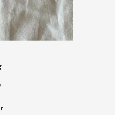
g
ml
r