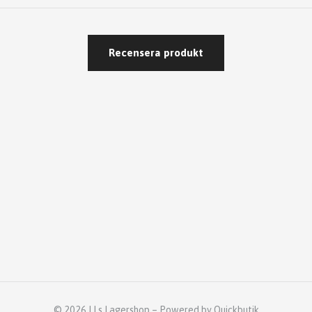
Recensera produkt
© 2026 LLs Lagershop
–
Powered by Quickbutik