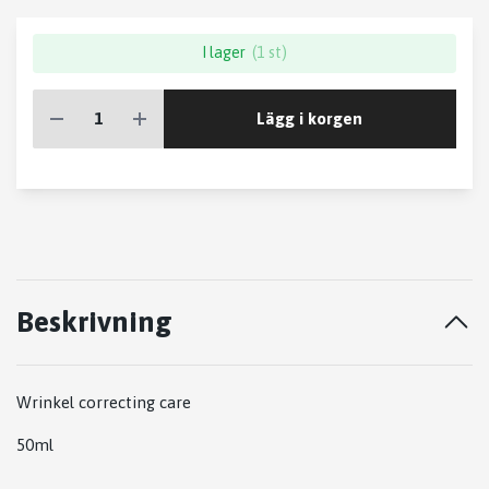
I lager
(1 st)
Lägg i korgen
Beskrivning
Wrinkel correcting care
50ml