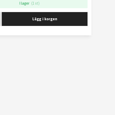
I lager
(1 st)
Lägg i korgen