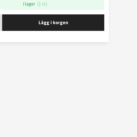
I lager
(1 st)
Lägg i korgen