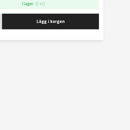
I lager
(1 st)
Lägg i korgen