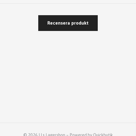
Recensera produkt
© 2026 LLs Lagershop
–
Powered by Quickbutik