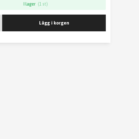
I lager
(1 st)
Lägg i korgen