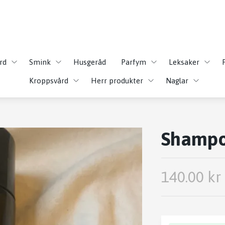
rd
Smink
Husgeråd
Parfym
Leksaker
Kroppsvård
Herr produkter
Naglar
Shamp
140.00 kr