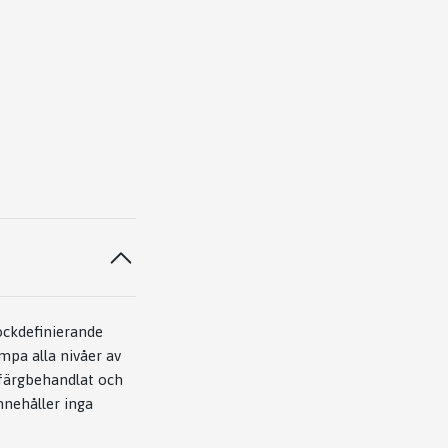
lockdefinierande
mpa alla nivåer av
t färgbehandlat och
nnehåller inga