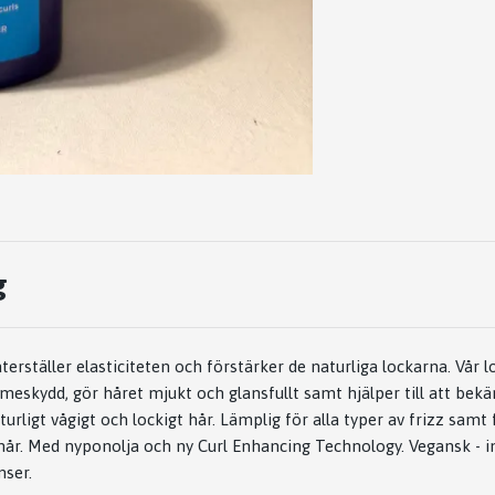
g
återställer elasticiteten och förstärker de naturliga lockarna. Vår 
meskydd, gör håret mjukt och glansfullt samt hjälper till att bekä
aturligt vågigt och lockigt hår. Lämplig för alla typer av frizz sam
år. Med nyponolja och ny Curl Enhancing Technology. Vegansk - i
nser.