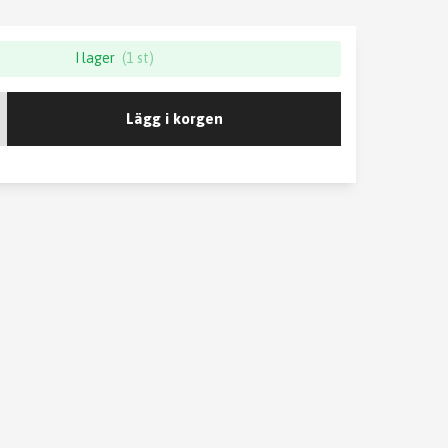
I lager
(1 st)
Lägg i korgen