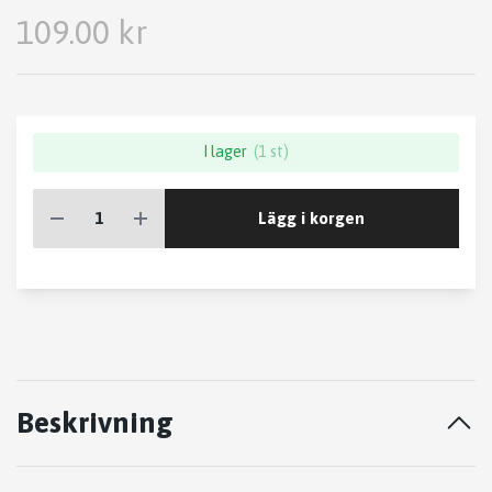
109.00 kr
I lager
(1 st)
Lägg i korgen
Beskrivning