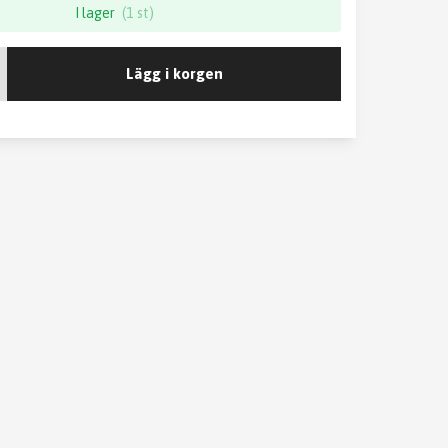
I lager
(1 st)
Lägg i korgen